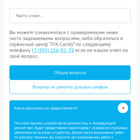
Вы можете ознакомиться с приведенными ниже
часто задаваемыми вопросами, либо обратиться в
сервисный центр “FIX-Candy” по следующему
телефону
+7 (391) 216-92-39
если не нашли ответ на
свой вопрос.
Общие вопросы
Вопросы по ремонту духовых шкафов
Какие документы вы предоставляете?
На этапе приема устройства на диагностику и последующий
ремонт вам будет предоставлен заказ-наряд с указанием страховых
обязательств на ваше устройство. Далее, после выполнения работ
по ремонту техники, вы получите акт выполненных работ и