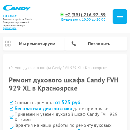
+7 (391) 216-92-39
FIX-CANDY
Ежедневно, с 10:00 до 20:00
Ремонт устройств Candy
Специализированный
cервисный центр г.
Красноярск
Мы ремонтируем
Позвонить
ярске
Ремонт духового шкафа Candy FVH 929 XL в Красноярске
Ремонт духового шкафа Candy FVH
929 XL в Красноярске
от 525 руб.
Стоимость ремонта
Бесплатная диагностика
даже при отказе
Привезем и увезем духовой шкаф Candy FVH 929
XL сами
Ремонт варочных панелей Candy
Ремонт микроволновых печей Candy
Ремонт стиральных машин Candy
Ремонт водонагревателей Candy
Ремонт посудомоечных машин Candy
Ремонт сушильных машин Candy
Гарантия на наши работы по ремонту духовых