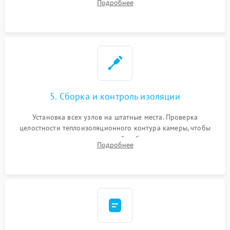
Подробнее
выгоревших реле, восстановление контактов и замена
уплотнителя.
5. Сборка и контроль изоляции
Установка всех узлов на штатные места. Проверка
целостности теплоизоляционного контура камеры, чтобы
исключить перегрев кухонной мебели и потерю тепла.
Подробнее
Надежная фиксация клемм и сборка корпуса шкафа.