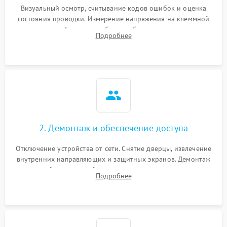
Визуальный осмотр, считывание кодов ошибок и оценка
состояния проводки. Измерение напряжения на клеммной
колодке. Анализ жалоб на проблемы с нагревом,
Подробнее
конвекцией, панелью управления или блокировкой дверцы.
2. Демонтаж и обеспечение доступа
Отключение устройства от сети. Снятие дверцы, извлечение
внутренних направляющих и защитных экранов. Демонтаж
задней или верхней панели для прямого доступа к
Подробнее
нагревательным элементам, плате и вентиляторам.