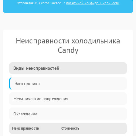
Отправляя, Вы соглашаетесь с
политикой конфиденциальности
Неисправности холодильника
Candy
Виды неисправностей
Электроника
Механические повреждения
Охлаждение
Неисправности
Стоимость
Механика