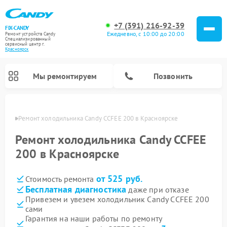
+7 (391) 216-92-39
FIX-CANDY
Ежедневно, с 10:00 до 20:00
Ремонт устройств Candy
Специализированный
cервисный центр г.
Красноярск
Мы ремонтируем
Позвонить
ярске
Ремонт холодильника Candy CCFEE 200 в Красноярске
Ремонт холодильника Candy CCFEE
200 в Красноярске
от 525 руб.
Стоимость ремонта
Бесплатная диагностика
даже при отказе
Привезем и увезем холодильник Candy CCFEE 200
сами
Ремонт варочных панелей Candy
Ремонт посудомоечных машин Candy
Ремонт водонагревателей Candy
Ремонт микроволновых печей Candy
Ремонт стиральных машин Candy
Ремонт сушильных машин Candy
Гарантия на наши работы по ремонту