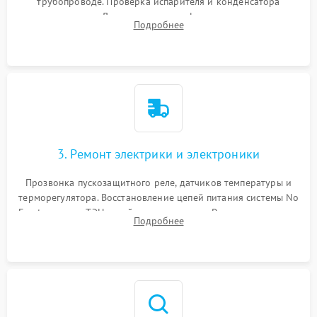
трубопроводе. Проверка испарителя и конденсатора
течеискателем. Демонтаж старого фильтра-осушителя и
Подробнее
продувка капиллярной трубки для устранения засоров.
3. Ремонт электрики и электроники
Прозвонка пускозащитного реле, датчиков температуры и
терморегулятора. Восстановление цепей питания системы No
Frost, включая ТЭН оттайки и вентилятор. Ремонт или замена
Подробнее
платы управления при сбоях алгоритмов.