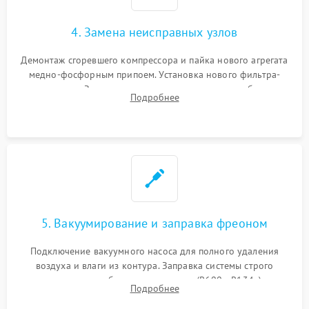
4. Замена неисправных узлов
Демонтаж сгоревшего компрессора и пайка нового агрегата
медно-фосфорным припоем. Установка нового фильтра-
осушителя. Замена изношенных вентиляторов обдува,
Подробнее
сломанных заслонок или поврежденных дверных петель.
5. Вакуумирование и заправка фреоном
Подключение вакуумного насоса для полного удаления
воздуха и влаги из контура. Заправка системы строго
дозированным объемом хладагента (R600a, R134a) по
Подробнее
электронным весам. Контроль рабочего давления в системе.