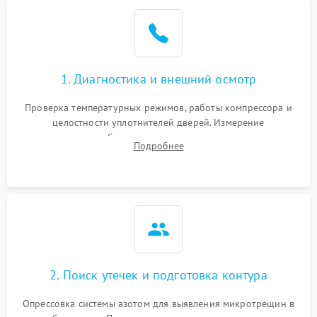
Образование конденсата
1800 ₽
Подробнее →
на стенках
Сбой в работе инвертора
2100 ₽
Подробнее →
1. Диагностика и внешний осмотр
Запах горелого при
2000 ₽
Подробнее →
Проверка температурных режимов, работы компрессора и
работе
целостности уплотнителей дверей. Измерение
сопротивления обмоток мотора, проверка термостата и
Не включается
Подробнее
1000 ₽
Подробнее →
считывание кодов ошибок с электронного дисплея.
холодильник
Проблемы с системой
автоматической
1800 ₽
Подробнее →
разморозки
2. Поиск утечек и подготовка контура
Опрессовка системы азотом для выявления микротрещин в