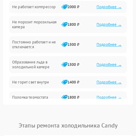
Не работает компрессор
2000 ₽
Подробнее →
Электропитание
Не морозит морозильная
Дренаж
1800 ₽
Подробнее →
камера
Оттайка
Постоянно работает и не
1500 ₽
Подробнее →
отключается
Программное обеспечение
Образование льда в
1500 ₽
Подробнее →
холодильной камере
Не горит свет внутри
1400 ₽
Подробнее →
Поломка термостата
1800 ₽
Подробнее →
Не работает вентилятор
1800 ₽
Подробнее →
Этапы ремонта холодильника Candy
Поломка системы No Frost
2600 ₽
Подробнее →