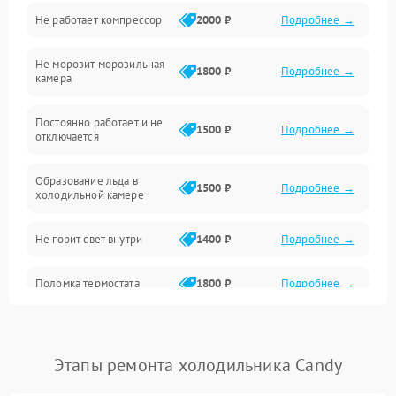
Не работает компрессор
2000 ₽
Подробнее →
Электропитание
Не морозит морозильная
Дренаж
1800 ₽
Подробнее →
камера
Оттайка
Постоянно работает и не
1500 ₽
Подробнее →
отключается
Программное обеспечение
Образование льда в
1500 ₽
Подробнее →
холодильной камере
Не горит свет внутри
1400 ₽
Подробнее →
Поломка термостата
1800 ₽
Подробнее →
Не работает вентилятор
1800 ₽
Подробнее →
Этапы ремонта холодильника Candy
Поломка системы No Frost
2600 ₽
Подробнее →