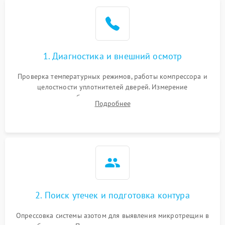
Образование конденсата
1800 ₽
Подробнее →
на стенках
Сбой в работе инвертора
2100 ₽
Подробнее →
1. Диагностика и внешний осмотр
Запах горелого при
2000 ₽
Подробнее →
Проверка температурных режимов, работы компрессора и
работе
целостности уплотнителей дверей. Измерение
сопротивления обмоток мотора, проверка термостата и
Не включается
Подробнее
1000 ₽
Подробнее →
считывание кодов ошибок с электронного дисплея.
холодильник
Проблемы с системой
автоматической
1800 ₽
Подробнее →
разморозки
2. Поиск утечек и подготовка контура
Опрессовка системы азотом для выявления микротрещин в