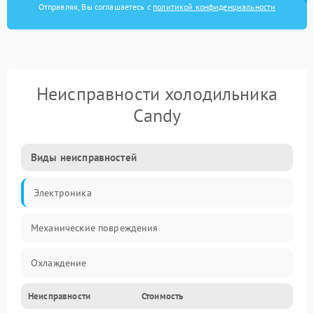
Отправляя, Вы соглашаетесь с
политикой конфиденциальности
Неисправности холодильника
Candy
Виды неисправностей
Электроника
Механические повреждения
Охлаждение
Неисправности
Стоимость
Механика