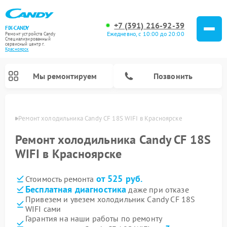
+7 (391) 216-92-39
FIX-CANDY
Ежедневно, с 10:00 до 20:00
Ремонт устройств Candy
Специализированный
cервисный центр г.
Красноярск
Мы ремонтируем
Позвонить
ярске
Ремонт холодильника Candy CF 18S WIFI в Красноярске
Ремонт холодильника Candy CF 18S
WIFI в Красноярске
от 525 руб.
Стоимость ремонта
Бесплатная диагностика
даже при отказе
Привезем и увезем холодильник Candy CF 18S
WIFI сами
Ремонт варочных панелей Candy
Ремонт посудомоечных машин Candy
Ремонт водонагревателей Candy
Ремонт микроволновых печей Candy
Ремонт стиральных машин Candy
Ремонт сушильных машин Candy
Гарантия на наши работы по ремонту