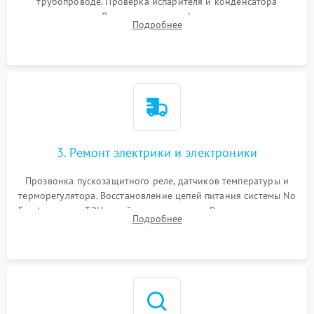
трубопроводе. Проверка испарителя и конденсатора
течеискателем. Демонтаж старого фильтра-осушителя и
Подробнее
продувка капиллярной трубки для устранения засоров.
3. Ремонт электрики и электроники
Прозвонка пускозащитного реле, датчиков температуры и
терморегулятора. Восстановление цепей питания системы No
Frost, включая ТЭН оттайки и вентилятор. Ремонт или замена
Подробнее
платы управления при сбоях алгоритмов.