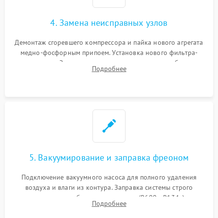
4. Замена неисправных узлов
Демонтаж сгоревшего компрессора и пайка нового агрегата
медно-фосфорным припоем. Установка нового фильтра-
осушителя. Замена изношенных вентиляторов обдува,
Подробнее
сломанных заслонок или поврежденных дверных петель.
5. Вакуумирование и заправка фреоном
Подключение вакуумного насоса для полного удаления
воздуха и влаги из контура. Заправка системы строго
дозированным объемом хладагента (R600a, R134a) по
Подробнее
электронным весам. Контроль рабочего давления в системе.