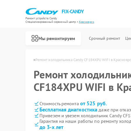
FIX-CANDY
Ремонт устройств Candy
Специализированный cервисный центр г.
Красноярск
Мы ремонтируем
Срочный ремонт
Це
andy в Красноярске
Ремонт холодильника Candy CF184XPU WIFI в Краснояр
Ремонт холодильник
CF184XPU WIFI в Кр
от 525 руб.
Стоимость ремонта
Бесплатная диагностика
даже при отказ
Привезем и увезем холодильник Candy CF1
Гарантия на наши работы по ремонту холо
до 3-х лет
Ремонт варочных панелей Candy
Ремонт водонагревателей Candy
Ремонт духовых шкафов Candy
Ремонт микроволновых печей Candy
Ремонт посудомоечных машин Candy
Ремонт стиральных машин Candy
Ремонт сушильных машин Candy