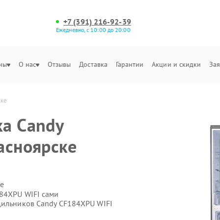
+7 (391) 216-92-39
Ежедневно, с 10:00 до 20:00
ны
О нас
Отзывы
Доставка
Гарантии
Акции и скидки
Зая
ске
а Candy
асноярске
е
84XPU WIFI сами
дильников Candy CF184XPU WIFI