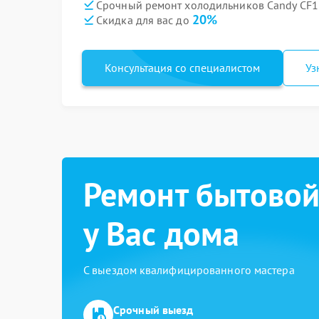
Срочный ремонт холодильников Candy CF18
20%
Скидка для вас до
Консультация со специалистом
Уз
Ремонт бытовой
у Вас дома
С выездом квалифицированного мастера
Срочный выезд