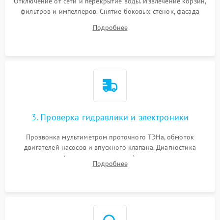
Отключение от сети и перекрытие воды. Извлечение корзин,
фильтров и импеллеров. Снятие боковых стенок, фасада
дверцы или нижнего поддона для прямого доступа к
Подробнее
циркуляционному насосу, ТЭНу и сливной помпе.
3. Проверка гидравлики и электроники
Прозвонка мультиметром проточного ТЭНа, обмоток
двигателей насосов и впускного клапана. Диагностика
прессостата (датчика уровня воды), датчика мутности,
Подробнее
концевика дверцы и электронного модуля управления.