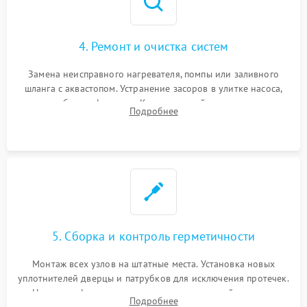
4. Ремонт и очистка систем
Замена неисправного нагревателя, помпы или заливного
шланга с аквастопом. Устранение засоров в улитке насоса,
патрубках и фильтрах. Компонентный ремонт платы
Подробнее
управления, восстановление поврежденной проводки.
5. Сборка и контроль герметичности
Монтаж всех узлов на штатные места. Установка новых
уплотнителей дверцы и патрубков для исключения протечек.
Надежная фиксация хомутов гидравлической системы,
Подробнее