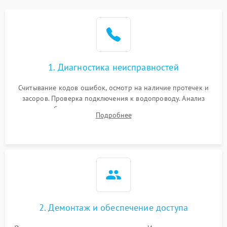
Не работает сушилка
2100 ₽
Подробнее →
Сбои в работе таймера
1700 ₽
Подробнее →
1. Диагностика неисправностей
Проблемы с
2100 ₽
Подробнее →
циркуляционным насосом
Считывание кодов ошибок, осмотр на наличие протечек и
засоров. Проверка подключения к водопроводу. Анализ
жалоб на отсутствие слива, нагрева, вращения
Подробнее
разбрызгивателей или срабатывание системы защиты
аквастоп.
2. Демонтаж и обеспечение доступа