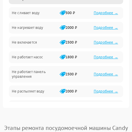
Не сливает воду
500 ₽
Подробнее →
Электропитание
Не нагревает воду
2000 ₽
Подробнее →
Датчики
Не включается
2500 ₽
Подробнее →
Нагрев
Не работает насос
1800 ₽
Подробнее →
Вода
Не работает панель
Гигиена
2500 ₽
Подробнее →
управления
Программное обеспечение
Не распыляет воду
2000 ₽
Подробнее →
Не запускается цикл
1800 ₽
Подробнее →
стирки
Проблемы с набором
Этапы ремонта посудомоечной машины Candy
1800 ₽
Подробнее →
воды