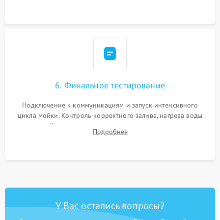
сборка корпуса и установка датчика поплавка.
6. Финальное тестирование
Подключение к коммуникациям и запуск интенсивного
цикла мойки. Контроль корректного залива, нагрева воды
до нужной температуры, отсутствия посторонних шумов,
Подробнее
штатного слива и абсолютной сухости в поддоне.
У Вас остались вопросы?