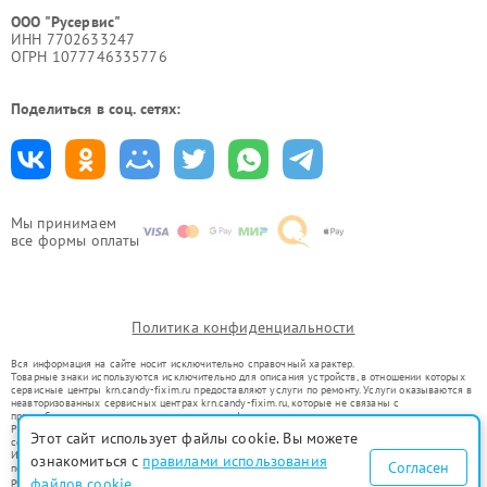
ООО "Русервис"
ИНН 7702633247
ОГРН 1077746335776
Поделиться в соц. сетях:
Мы принимаем
все формы оплаты
Политика конфиденциальности
Вся информация на сайте носит исключительно справочный характер.
Товарные знаки используются исключительно для описания устройств, в отношении которых
сервисные центры krn.candy-fixim.ru предоставляют услуги по ремонту. Услуги оказываются в
неавторизованных сервисных центрах krn.candy-fixim.ru, которые не связаны с
правообладателями товарных знаков или их официальными представителями.
Ремонт осуществляется для устройств, уже введенных в гражданский оборот в соответствии
Этот сайт использует файлы cookie. Вы можете
со статьей 1487 ГК РФ.
Использование товарных знаков не преследует цели индивидуализации услуг или введения
ознакомиться с
правилами использования
Согласен
потребителей в заблуждение, а служит для информирования о предоставляемых услугах по
ремонту техники указанных брендов.
файлов cookie