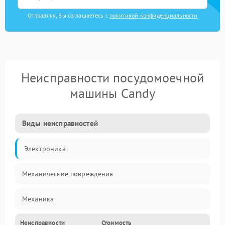
Отправляя, Вы соглашаетесь с
политикой конфиденциальности
Неисправности посудомоечной
машины Candy
Виды неисправностей
Электроника
Механические повреждения
Механика
Неисправности
Стоимость
Управление