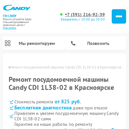
+7 (391) 216-92-39
FIX-CANDY
Ежедневно, с 10:00 до 20:00
Ремонт устройств Candy
Специализированный
cервисный центр г.
Красноярск
Мы ремонтируем
Позвонить
ярске
Ремонт посудомоечной машины Candy CDI 1L38-02 в Красноярске
Ремонт посудомоечной машины
Candy CDI 1L38-02 в Красноярске
от 825 руб.
Стоимость ремонта
Бесплатная диагностика
даже при отказе
Привезем и увезем посудомоечную машину Candy
CDI 1L38-02 сами
Ремонт варочных панелей Candy
Ремонт стиральных машин Candy
Ремонт водонагревателей Candy
Ремонт микроволновых печей Candy
Ремонт сушильных машин Candy
Гарантия на наши работы по ремонту