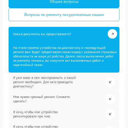
Общие вопросы
Вопросы по ремонту посудомоечных машин
Какие документы вы предоставляете?
На этапе приема устройства на диагностику и последующий
ремонт вам будет предоставлен заказ-наряд с указанием страховых
обязательств на ваше устройство. Далее, после выполнения работ
по ремонту техники, вы получите акт выполненных работ и
гарантийный талон.
Я уже знаю в чем неисправность и какой
ремонт необходим. Для чего проводить
диагностику?
Мне нужен срочный ремонт. Сможете
сделать?
Я хочу, чтобы мое устройство
ремонтировали при мне.
Я хочу, чтобы мое устройство