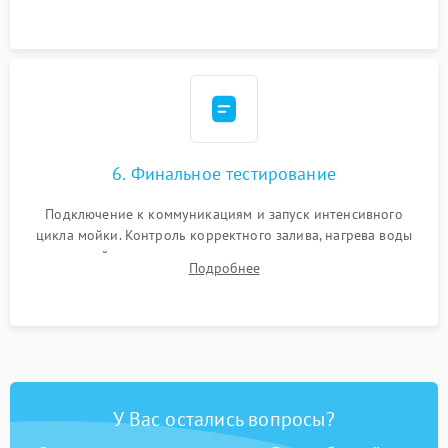
сборка корпуса и установка датчика поплавка.
6. Финальное тестирование
Подключение к коммуникациям и запуск интенсивного
цикла мойки. Контроль корректного залива, нагрева воды
до нужной температуры, отсутствия посторонних шумов,
Подробнее
штатного слива и абсолютной сухости в поддоне.
У Вас остались вопросы?