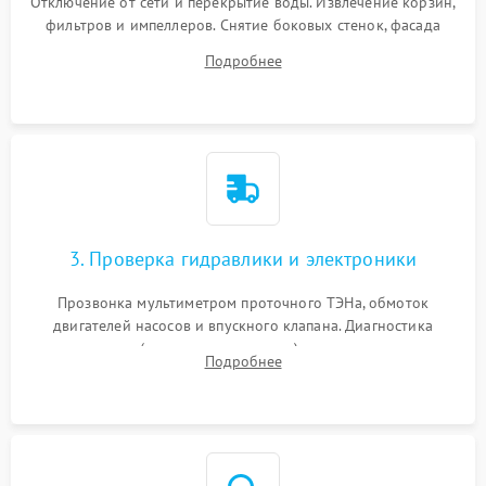
Отключение от сети и перекрытие воды. Извлечение корзин,
фильтров и импеллеров. Снятие боковых стенок, фасада
дверцы или нижнего поддона для прямого доступа к
Подробнее
циркуляционному насосу, ТЭНу и сливной помпе.
3. Проверка гидравлики и электроники
Прозвонка мультиметром проточного ТЭНа, обмоток
двигателей насосов и впускного клапана. Диагностика
прессостата (датчика уровня воды), датчика мутности,
Подробнее
концевика дверцы и электронного модуля управления.