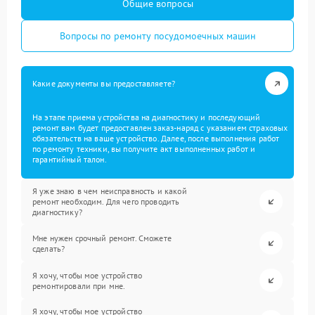
Общие вопросы
Вопросы по ремонту посудомоечных машин
Какие документы вы предоставляете?
На этапе приема устройства на диагностику и последующий
ремонт вам будет предоставлен заказ-наряд с указанием страховых
обязательств на ваше устройство. Далее, после выполнения работ
по ремонту техники, вы получите акт выполненных работ и
гарантийный талон.
Я уже знаю в чем неисправность и какой
ремонт необходим. Для чего проводить
диагностику?
Мне нужен срочный ремонт. Сможете
сделать?
Я хочу, чтобы мое устройство
ремонтировали при мне.
Я хочу, чтобы мое устройство