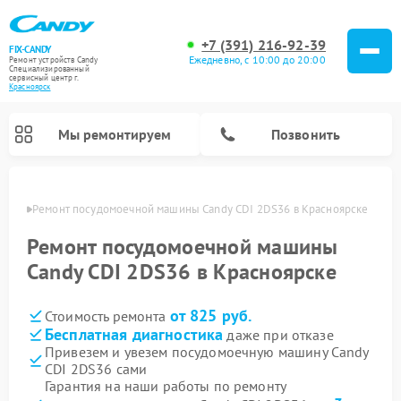
+7 (391) 216-92-39
FIX-CANDY
Ежедневно, с 10:00 до 20:00
Ремонт устройств Candy
Специализированный
cервисный центр г.
Красноярск
Мы ремонтируем
Позвонить
ярске
Ремонт посудомоечной машины Candy CDI 2DS36 в Красноярске
Ремонт посудомоечной машины
Candy CDI 2DS36 в Красноярске
от 825 руб.
Стоимость ремонта
Бесплатная диагностика
даже при отказе
Привезем и увезем посудомоечную машину Candy
CDI 2DS36 сами
Ремонт варочных панелей Candy
Ремонт стиральных машин Candy
Ремонт водонагревателей Candy
Ремонт микроволновых печей Candy
Ремонт сушильных машин Candy
Гарантия на наши работы по ремонту