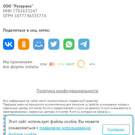
ООО "Русервис"
ИНН 7702633247
ОГРН 1077746335776
Поделиться в соц. сетях:
Мы принимаем
все формы оплаты
Политика конфиденциальности
Вся информация на сайте носит исключительно справочный характер.
Товарные знаки используются исключительно для описания устройств, в отношении которых
сервисные центры krn.candy-fixim.ru предоставляют услуги по ремонту. Услуги оказываются в
неавторизованных сервисных центрах krn.candy-fixim.ru, которые не связаны с
правообладателями товарных знаков или их официальными представителями.
Ремонт осуществляется для устройств, уже введенных в гражданский оборот в соответствии
Этот сайт использует файлы cookie. Вы можете
со статьей 1487 ГК РФ.
Использование товарных знаков не преследует цели индивидуализации услуг или введения
ознакомиться с
правилами использования
Согласен
потребителей в заблуждение, а служит для информирования о предоставляемых услугах по
ремонту техники указанных брендов.
файлов cookie