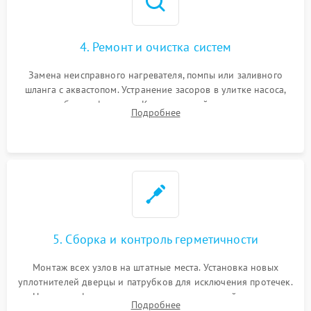
4. Ремонт и очистка систем
Замена неисправного нагревателя, помпы или заливного
шланга с аквастопом. Устранение засоров в улитке насоса,
патрубках и фильтрах. Компонентный ремонт платы
Подробнее
управления, восстановление поврежденной проводки.
5. Сборка и контроль герметичности
Монтаж всех узлов на штатные места. Установка новых
уплотнителей дверцы и патрубков для исключения протечек.
Надежная фиксация хомутов гидравлической системы,
Подробнее