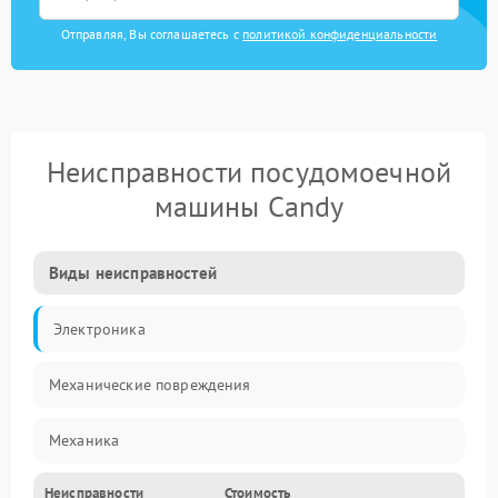
Отправляя, Вы соглашаетесь с
политикой конфиденциальности
Неисправности посудомоечной
машины Candy
Виды неисправностей
Электроника
Механические повреждения
Механика
Неисправности
Стоимость
Управление