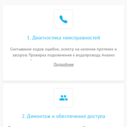
Не работает сушилка
2100 ₽
Подробнее →
Сбои в работе таймера
1700 ₽
Подробнее →
1. Диагностика неисправностей
Проблемы с
2100 ₽
Подробнее →
циркуляционным насосом
Считывание кодов ошибок, осмотр на наличие протечек и
засоров. Проверка подключения к водопроводу. Анализ
жалоб на отсутствие слива, нагрева, вращения
Подробнее
разбрызгивателей или срабатывание системы защиты
аквастоп.
2. Демонтаж и обеспечение доступа