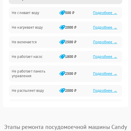
Не сливает воду
500 ₽
Подробнее →
Электропитание
Не нагревает воду
2000 ₽
Подробнее →
Датчики
Не включается
2500 ₽
Подробнее →
Нагрев
Не работает насос
1800 ₽
Подробнее →
Вода
Не работает панель
Гигиена
2500 ₽
Подробнее →
управления
Программное обеспечение
Не распыляет воду
2000 ₽
Подробнее →
Не запускается цикл
1800 ₽
Подробнее →
стирки
Проблемы с набором
Этапы ремонта посудомоечной машины Candy
1800 ₽
Подробнее →
воды