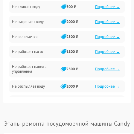
Не сливает воду
500 ₽
Подробнее →
Электропитание
Не нагревает воду
2000 ₽
Подробнее →
Датчики
Не включается
2500 ₽
Подробнее →
Нагрев
Не работает насос
1800 ₽
Подробнее →
Вода
Не работает панель
Гигиена
2500 ₽
Подробнее →
управления
Программное обеспечение
Не распыляет воду
2000 ₽
Подробнее →
Не запускается цикл
1800 ₽
Подробнее →
стирки
Проблемы с набором
Этапы ремонта посудомоечной машины Candy
1800 ₽
Подробнее →
воды