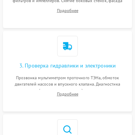
фильтров и импеллеров. Снятие боковых стенок, фасада
дверцы или нижнего поддона для прямого доступа к
Подробнее
циркуляционному насосу, ТЭНу и сливной помпе.
3. Проверка гидравлики и электроники
Прозвонка мультиметром проточного ТЭНа, обмоток
двигателей насосов и впускного клапана. Диагностика
прессостата (датчика уровня воды), датчика мутности,
Подробнее
концевика дверцы и электронного модуля управления.