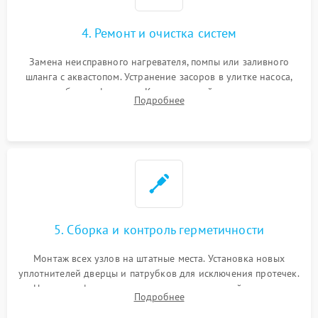
4. Ремонт и очистка систем
Замена неисправного нагревателя, помпы или заливного
шланга с аквастопом. Устранение засоров в улитке насоса,
патрубках и фильтрах. Компонентный ремонт платы
Подробнее
управления, восстановление поврежденной проводки.
5. Сборка и контроль герметичности
Монтаж всех узлов на штатные места. Установка новых
уплотнителей дверцы и патрубков для исключения протечек.
Надежная фиксация хомутов гидравлической системы,
Подробнее
сборка корпуса и установка датчика поплавка.