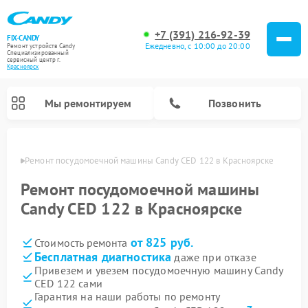
+7 (391) 216-92-39
FIX-CANDY
Ежедневно, с 10:00 до 20:00
Ремонт устройств Candy
Специализированный
cервисный центр г.
Красноярск
Мы ремонтируем
Позвонить
ярске
Ремонт посудомоечной машины Candy CED 122 в Красноярске
Ремонт посудомоечной машины
Candy CED 122 в Красноярске
от 825 руб.
Стоимость ремонта
Бесплатная диагностика
даже при отказе
Привезем и увезем посудомоечную машину Candy
CED 122 сами
Ремонт варочных панелей Candy
Ремонт стиральных машин Candy
Ремонт водонагревателей Candy
Ремонт микроволновых печей Candy
Ремонт сушильных машин Candy
Гарантия на наши работы по ремонту