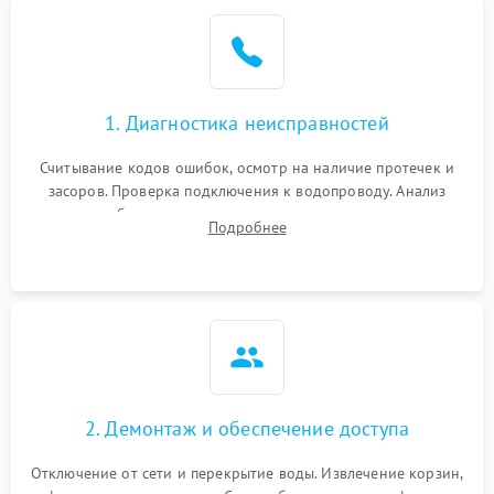
Не работает сушилка
2100 ₽
Подробнее →
Сбои в работе таймера
1700 ₽
Подробнее →
1. Диагностика неисправностей
Проблемы с
2100 ₽
Подробнее →
циркуляционным насосом
Считывание кодов ошибок, осмотр на наличие протечек и
засоров. Проверка подключения к водопроводу. Анализ
жалоб на отсутствие слива, нагрева, вращения
Подробнее
разбрызгивателей или срабатывание системы защиты
аквастоп.
2. Демонтаж и обеспечение доступа
Отключение от сети и перекрытие воды. Извлечение корзин,