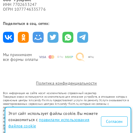
ИНН 7702633247
ОГРН 1077746335776
Поделиться в соц. сетях:
Мы принимаем
все формы оплаты
Политика конфиденциальности
Вся информация на сайте носит исключительно справочный характер.
Товарные знаки используются исключительно для описания устройств, в отношении которых
сервисные центры krn.candy-fixim.ru предоставляют услуги по ремонту. Услуги оказываются в
неавторизованных сервисных центрах krn.candy-fixim.ru, которые не связаны с
правообладателями товарных знаков или их официальными представителями.
Ремонт осуществляется для устройств, уже введенных в гражданский оборот в соответствии
Этот сайт использует файлы cookie. Вы можете
со статьей 1487 ГК РФ.
Использование товарных знаков не преследует цели индивидуализации услуг или введения
ознакомиться с
правилами использования
Согласен
потребителей в заблуждение, а служит для информирования о предоставляемых услугах по
ремонту техники указанных брендов.
файлов cookie
Представленная на сайте информация не является публичной офертой, определяемой
положениями Статьи 437(2) Гражданского кодекса РФ