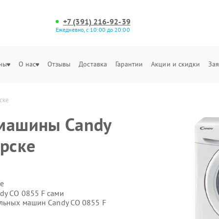
+7 (391) 216-92-39
Ежедневно, с 10:00 до 20:00
ны
О нас
Отзывы
Доставка
Гарантии
Акции и скидки
Зая
ске
 машины Candy
ярске
е
dy CO 0855 F сами
альных машин Candy CO 0855 F