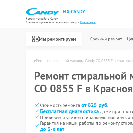
FIX-CANDY
Ремонт устройств Candy
Специализированный cервисный центр г.
Красноярск
Мы ремонтируем
Срочный ремонт
Це
andy в Красноярске
Ремонт стиральной машины Candy CO 0855 F в Краснояр
Ремонт стиральной
CO 0855 F в Красно
от 825 руб.
Стоимость ремонта
Бесплатная диагностика
даже при отказ
Привезем и увезем стиральную машину Can
Гарантия на наши работы по ремонту стир
до 3-х лет
Ремонт варочных панелей Candy
Ремонт водонагревателей Candy
Ремонт духовых шкафов Candy
Ремонт микроволновых печей Candy
Ремонт посудомоечных машин Candy
Ремонт сушильных машин Candy