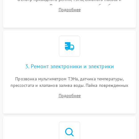
амортизаторов. Проверка подшипников барабана и
Подробнее
крестовины на износ, а манжеты люка на разрывы.
3. Ремонт электроники и электрики
Прозвонка мультиметром ТЭНа, датчика температуры,
прессостата и клапанов залива воды. Пайка поврежденных
дорожек или замена симисторов на плате управления.
Подробнее
Восстановление целостности проводки и контактов.