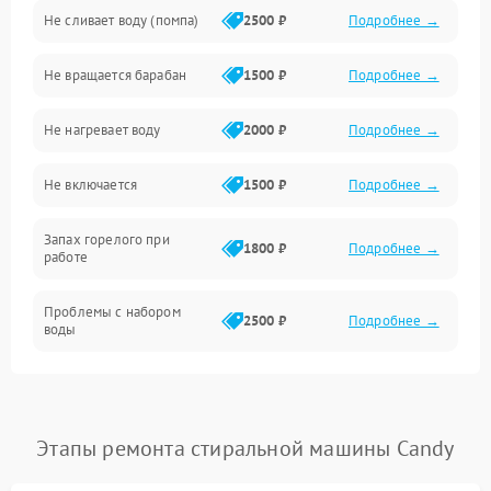
Не сливает воду (помпа)
2500 ₽
Подробнее →
Водоснабжение
Не вращается барабан
1500 ₽
Подробнее →
Слив
Не нагревает воду
2000 ₽
Подробнее →
Программное обеспечение
Не включается
1500 ₽
Подробнее →
Запах горелого при
1800 ₽
Подробнее →
работе
Проблемы с набором
2500 ₽
Подробнее →
воды
Замена ТЭНа
2200 ₽
Подробнее →
Замена платы управления
2200 ₽
Подробнее →
Этапы ремонта стиральной машины Candy