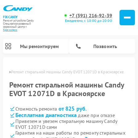
+7 (391) 216-92-39
FIX-CANDY
Ежедневно, с 10:00 до 20:00
Ремонт устройств Candy
Специализированный
cервисный центр г.
Красноярск
Мы ремонтируем
Позвонить
ярске
Ремонт стиральной машины Candy EVOT 12071D в Красноярске
Ремонт стиральной машины Candy
EVOT 12071D в Красноярске
от 825 руб.
Стоимость ремонта
Бесплатная диагностика
даже при отказе
Привезем и увезем стиральную машину Candy
EVOT 12071D сами
Ремонт варочных панелей Candy
Ремонт посудомоечных машин Candy
Ремонт водонагревателей Candy
Ремонт микроволновых печей Candy
Ремонт сушильных машин Candy
Гарантия на наши работы по ремонту стиральных