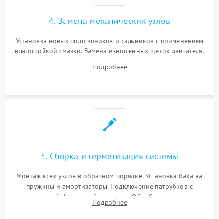
4. Замена механических узлов
Установка новых подшипников и сальников с применением
влагостойкой смазки. Замена изношенных щеток двигателя,
порванного ремня привода, неисправного сливного насоса
Подробнее
или поврежденной резиновой манжеты.
5. Сборка и герметизация системы
Монтаж всех узлов в обратном порядке. Установка бака на
пружины и амортизаторы. Подключение патрубков с
надежной фиксацией хомутами. Обработка стыков
Подробнее
герметиком для предотвращения возможных протечек воды.