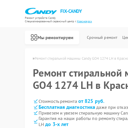
FIX-CANDY
Ремонт устройств Candy
Специализированный cервисный центр г.
Красноярск
Мы ремонтируем
Срочный ремонт
Це
andy в Красноярске
Ремонт стиральной машины Candy GO4 1274 LH в Красн
Ремонт стиральной
GO4 1274 LH в Крас
от 825 руб.
Стоимость ремонта
Бесплатная диагностика
даже при отказ
Привезем и увезем стиральную машину Can
Гарантия на наши работы по ремонту стир
до 3-х лет
LH
Ремонт варочных панелей Candy
Ремонт водонагревателей Candy
Ремонт духовых шкафов Candy
Ремонт микроволновых печей Candy
Ремонт посудомоечных машин Candy
Ремонт сушильных машин Candy