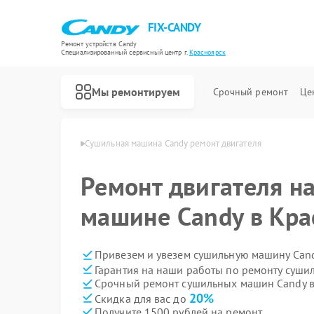
FIX-CANDY
Ремонт устройств Candy
Специализированный cервисный центр г.
Красноярск
Мы ремонтируем
Срочный ремонт
Це
andy в Красноярске
Сушильная машина Candy ремонт двигателя
Ремонт двигателя н
машине Candy в Кра
Привезем и увезем сушильную машину Cand
Гарантия на наши работы по ремонту суш
Срочный ремонт сушильных машин Candy в
20%
Скидка для вас до
Получите 1500 рублей на ремонт
Ремонт варочных панелей Candy
Ремонт водонагревателей Candy
Ремонт духовых шкафов Candy
Ремонт микроволновых печей Candy
Ремонт посудомоечных машин Candy
Ремонт стиральных машин Candy