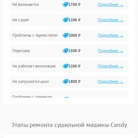
Не включается
1700 ₽
Подробнее →
Механические повреждения
Не сушит
2200 ₽
Подробнее →
Оптика
Проблемы с термостатом
2000 ₽
Подробнее →
Программное обеспечение
Перегрев
2500 ₽
Подробнее →
Датчики
Не работает вентиляция
2200 ₽
Подробнее →
Безопасность
Не запускается цикл
1800 ₽
Подробнее →
Проблемы с датчиком
2500 ₽
Подробнее →
влажности
Не работает нагреватель
2500 ₽
Подробнее →
Этапы ремонта сушильной машины Candy
Проблемы с блоком
1800 ₽
Подробнее →
управления