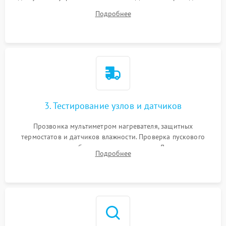
ремня, панели управления и защитных кожухов.
Подробнее
Обеспечение свободного доступа к ТЭНу, компрессору,
двигателю и дренажной помпе.
3. Тестирование узлов и датчиков
Прозвонка мультиметром нагревателя, защитных
термостатов и датчиков влажности. Проверка пускового
конденсатора, обмоток мотора и помпы. Для машин с
Подробнее
тепловым насосом — диагностика работы компрессора и
оценка циркуляции хладагента.