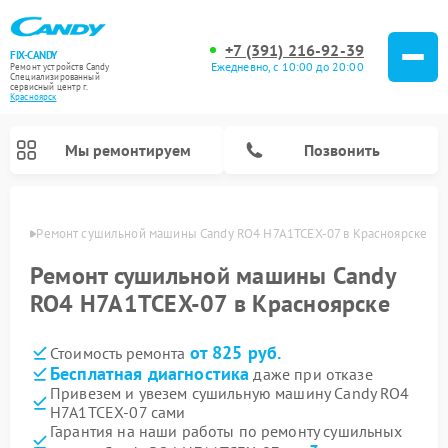
+7 (391) 216-92-39
FIX-CANDY
Ежедневно, с 10:00 до 20:00
Ремонт устройств Candy
Специализированный
cервисный центр г.
Красноярск
Мы ремонтируем
Позвонить
ярске
Ремонт сушильной машины Candy RO4 H7A1TCEX-07 в Красноярске
Ремонт сушильной машины Candy
RO4 H7A1TCEX-07 в Красноярске
от 825 руб.
Стоимость ремонта
Бесплатная диагностика
даже при отказе
Привезем и увезем сушильную машину Candy RO4
H7A1TCEX-07 сами
Ремонт варочных панелей Candy
Ремонт посудомоечных машин Candy
Ремонт водонагревателей Candy
Ремонт микроволновых печей Candy
Ремонт стиральных машин Candy
Гарантия на наши работы по ремонту сушильных