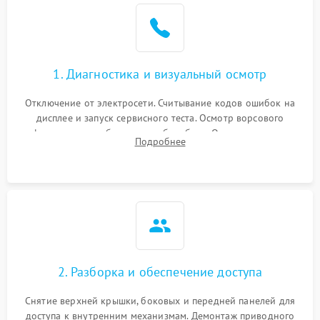
Не завершает программу
1500 ₽
Подробнее →
Зависает программа
1500 ₽
Подробнее →
1. Диагностика и визуальный осмотр
Отключение от электросети. Считывание кодов ошибок на
Ошибка на дисплее
1290 ₽
Подробнее →
дисплее и запуск сервисного теста. Осмотр ворсового
фильтра, теплообменника и барабана. Опрос клиента о
Подробнее
неисправностях (не сушит, не крутит барабан, сильно шумит
или выдает ошибку).
2. Разборка и обеспечение доступа
Снятие верхней крышки, боковых и передней панелей для
доступа к внутренним механизмам. Демонтаж приводного