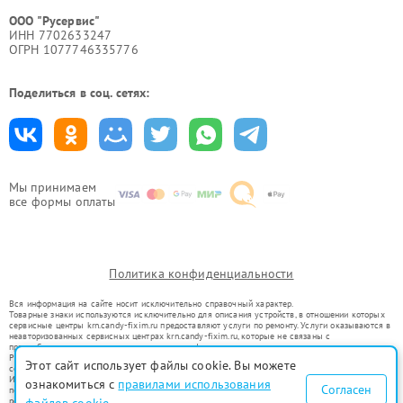
ООО "Русервис"
ИНН 7702633247
ОГРН 1077746335776
Поделиться в соц. сетях:
Мы принимаем
все формы оплаты
Политика конфиденциальности
Вся информация на сайте носит исключительно справочный характер.
Товарные знаки используются исключительно для описания устройств, в отношении которых
сервисные центры krn.candy-fixim.ru предоставляют услуги по ремонту. Услуги оказываются в
неавторизованных сервисных центрах krn.candy-fixim.ru, которые не связаны с
правообладателями товарных знаков или их официальными представителями.
Ремонт осуществляется для устройств, уже введенных в гражданский оборот в соответствии
Этот сайт использует файлы cookie. Вы можете
со статьей 1487 ГК РФ.
Использование товарных знаков не преследует цели индивидуализации услуг или введения
ознакомиться с
правилами использования
Согласен
потребителей в заблуждение, а служит для информирования о предоставляемых услугах по
ремонту техники указанных брендов.