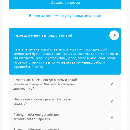
Общие вопросы
Вопросы по ремонту сушильных машин
Какие документы вы предоставляете?
На этапе приема устройства на диагностику и последующий
ремонт вам будет предоставлен заказ-наряд с указанием страховых
обязательств на ваше устройство. Далее, после выполнения работ
по ремонту техники, вы получите акт выполненных работ и
гарантийный талон.
Я уже знаю в чем неисправность и какой
ремонт необходим. Для чего проводить
диагностику?
Мне нужен срочный ремонт. Сможете
сделать?
Я хочу, чтобы мое устройство
ремонтировали при мне.
Я хочу, чтобы мое устройство