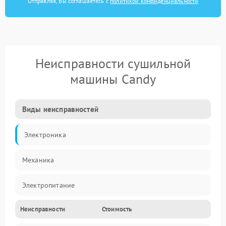
Отправляя, Вы соглашаетесь с
политикой конфиденциальности
Неисправности сушильной
машины Candy
Виды неисправностей
Электроника
Механика
Электропитание
Неисправности
Стоимость
Нагрев