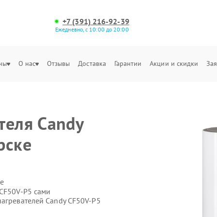
+7 (391) 216-92-39
Ежедневно, с 10:00 до 20:00
ны
О нас
Отзывы
Доставка
Гарантии
Акции и скидки
Зая
теля Candy
рске
е
 CF50V-P5 сами
нагревателей Candy CF50V-P5