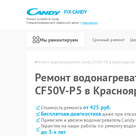
FIX-CANDY
Ремонт устройств Candy
Специализированный cервисный центр г.
Красноярск
Мы ремонтируем
Срочный ремонт
Це
Candy в Красноярске
Ремонт водонагревателя Candy CF50V-P5 в Красноярске
Ремонт водонагрева
CF50V-P5 в Красноя
от 425 руб.
Стоимость ремонта
Бесплатная диагностика
даже при отказ
Привезем и увезем водонагреватель Candy
Гарантия на наши работы по ремонту водо
до 3-х лет
Ремонт варочных панелей Candy
Ремонт духовых шкафов Candy
Ремонт микроволновых печей Candy
Ремонт посудомоечных машин Candy
Ремонт стиральных машин Candy
Ремонт сушильных машин Candy