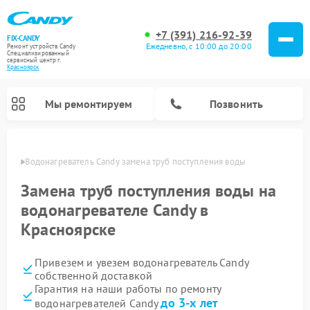
+7 (391) 216-92-39
FIX-CANDY
Ежедневно, с 10:00 до 20:00
Ремонт устройств Candy
Специализированный
cервисный центр г.
Красноярск
Мы ремонтируем
Позвонить
ярске
Водонагреватель Candy замена труб поступления воды
Замена труб поступления воды на
водонагревателе Candy в
Красноярске
Привезем и увезем водонагреватель Candy
собственной доставкой
Гарантия на наши работы по ремонту
Ремонт варочных панелей Candy
Ремонт микроволновых печей Candy
Ремонт стиральных машин Candy
Ремонт посудомоечных машин Candy
Ремонт сушильных машин Candy
до 3-х лет
водонагревателей Candy