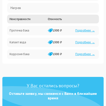
Нагрев
Неисправности
Стоимость
Датчики
Протечка бака
1500 ₽
Подробнее →
Механика
Капает вода
1500 ₽
Подробнее →
Коррозия бака
1500 ₽
Подробнее →
У Вас остались вопросы?
Оставьте заявку, мы свяжемся с Вами в ближайшее
время