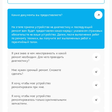
Какие документы вы предоставляете?
На этапе приема устройства на диагностику и последующий
ремонт вам будет предоставлен заказ-наряд с указанием страховых
обязательств на ваше устройство. Далее, после выполнения работ
по ремонту техники, вы получите акт выполненных работ и
гарантийный талон.
Я уже знаю в чем неисправность и какой
ремонт необходим. Для чего проводить
диагностику?
Мне нужен срочный ремонт. Сможете
сделать?
Я хочу, чтобы мое устройство
ремонтировали при мне.
Я хочу, чтобы мое устройство
ремонтировалось только оригинальными
запчастями.